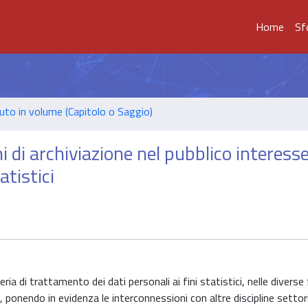
Home
Sf
uto in volume (Capitolo o Saggio)
i di archiviazione nel pubblico interesse
atistici
ia di trattamento dei dati personali ai fini statistici, nelle diverse 
, ponendo in evidenza le interconnessioni con altre discipline settoria