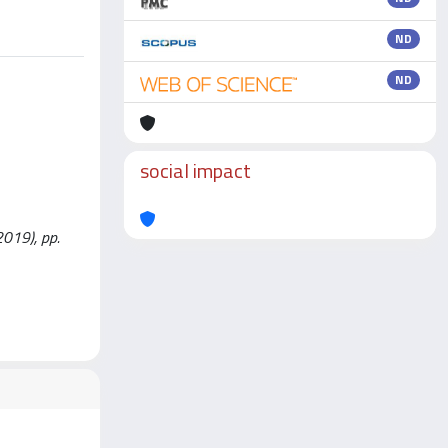
ND
ND
social impact
(2019), pp.