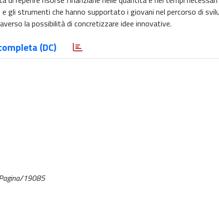
oltà di reperire risorse finanziarie nelle quantità e nei tempi necessari
ori e gli strumenti che hanno supportato i giovani nel percorso di svil
erso la possibilità di concretizzare idee innovative.
completa (DC)
IDPagina/19085