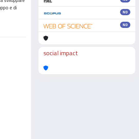
 a sviluppare
uppo e di
ND
ND
social impact