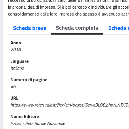
l'eccesso di burocrazia, i ritardi delle amministrazioni, la diffic
la propria idea di impresa. Si è poi cercato d'individuare gli att
consolidamento delle loro imprese che spesso è avvenuto attrav
Scheda completa
Scheda breve
Scheda 
Anno
2018
Lingua/e
Italiano
Numero di pagine
46
URL
https://www.reterurale.it/flex/cm/pages/ServeBLOB.php/L/IT/
Nome Editore
Ismea - Rete Rurale Nazionale