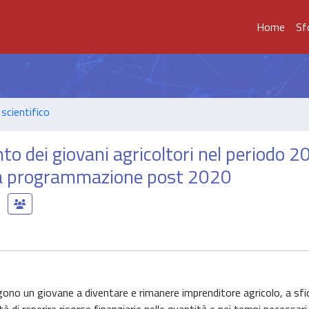
Home
Sf
scientifico
nto dei giovani agricoltori nel periodo 
 la programmazione post 2020
ngono un giovane a diventare e rimanere imprenditore agricolo, a sfi