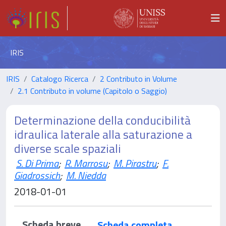
IRIS
IRIS
Catalogo Ricerca
2 Contributo in Volume
2.1 Contributo in volume (Capitolo o Saggio)
Determinazione della conducibilità
idraulica laterale alla saturazione a
diverse scale spaziali
S. Di Prima
;
R. Marrosu
;
M. Pirastru
;
F.
Giadrossich
;
M. Niedda
2018-01-01
Scheda breve
Scheda completa