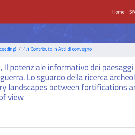
Home
Sf
ceeding)
4.1 Contributo in Atti di convegno
 Il potenziale informativo dei paesaggi
di guerra. Lo sguardo della ricerca archeo
ry landscapes between fortifications a
of view