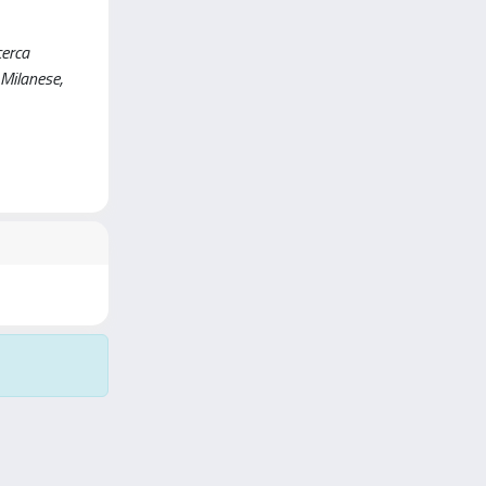
cerca
 Milanese,