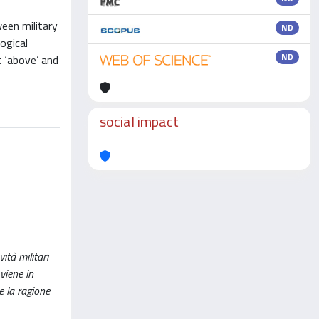
ween military
ND
ogical
ND
t ‘above’ and
social impact
ità militari
viene in
ce la ragione