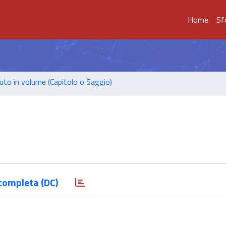
Home
Sf
uto in volume (Capitolo o Saggio)
completa (DC)