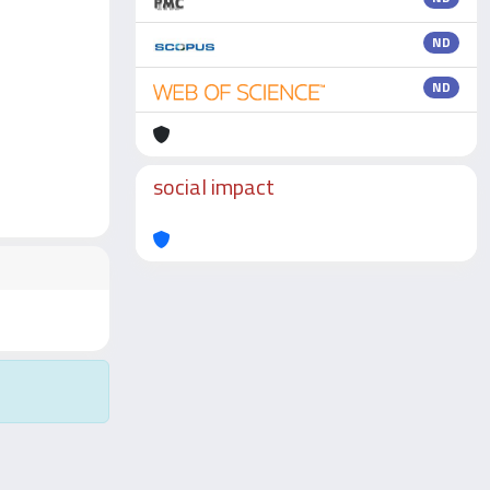
ND
ND
social impact