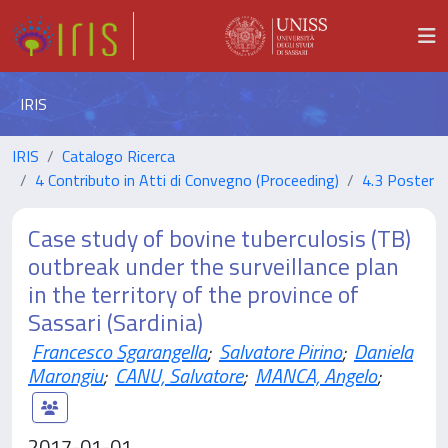
IRIS
IRIS
Catalogo Ricerca
4 Contributo in Atti di Convegno (Proceeding)
4.3 Poster
Case study of bovine tuberculosis (TB)
outbreak under the surveillance plan
in the territory of the province of
Sassari (Sardinia)
Francesco Sgarangella
;
Salvatore Pirino
;
Daniela
Marongiu
;
CANU, Salvatore
;
MANCA, Angelo
;
2017-01-01