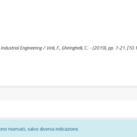
strial Engineering / Virili, F., Ghiringhelli, C.. - (2019), pp. 7-21. [1
ono riservati, salvo diversa indicazione.