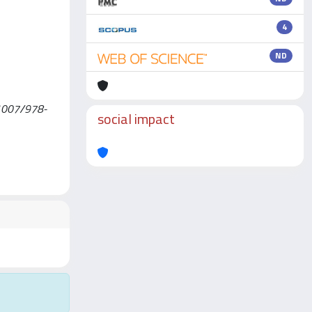
4
ND
0.1007/978-
social impact