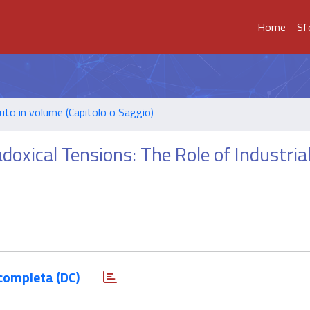
Home
Sf
uto in volume (Capitolo o Saggio)
xical Tensions: The Role of Industria
completa (DC)