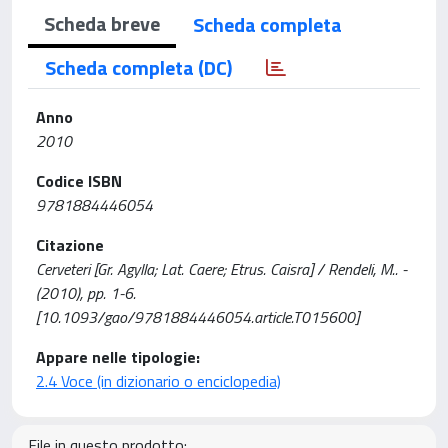
Scheda breve
Scheda completa
Scheda completa (DC)
Anno
2010
Codice ISBN
9781884446054
Citazione
Cerveteri [Gr. Agylla; Lat. Caere; Etrus. Caisra] / Rendeli, M.. -
(2010), pp. 1-6.
[10.1093/gao/9781884446054.article.T015600]
Appare nelle tipologie:
2.4 Voce (in dizionario o enciclopedia)
File in questo prodotto: