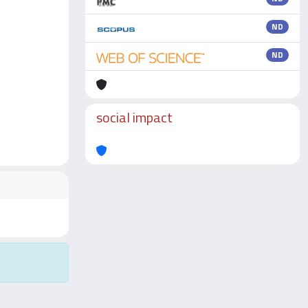
ND
ND
social impact