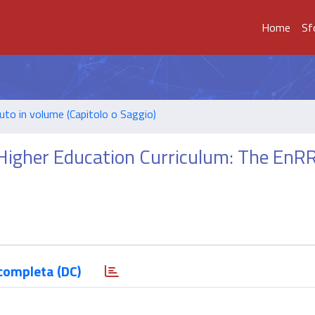
Home
Sf
uto in volume (Capitolo o Saggio)
 Higher Education Curriculum: The EnR
completa (DC)