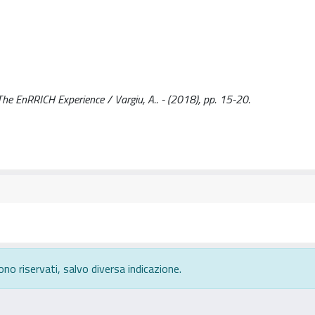
The EnRRICH Experience / Vargiu, A.. - (2018), pp. 15-20.
ono riservati, salvo diversa indicazione.