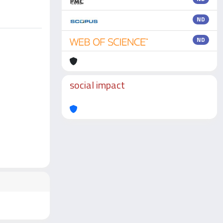
ND
ND
social impact