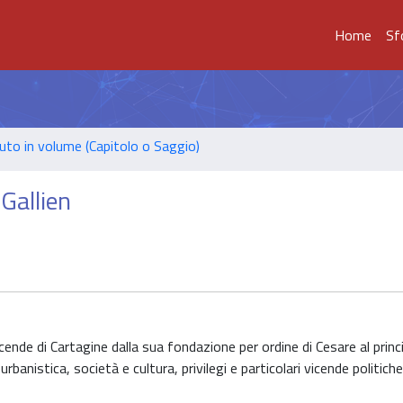
Home
Sf
uto in volume (Capitolo o Saggio)
Gallien
icende di Cartagine dalla sua fondazione per ordine di Cesare al princ
anistica, società e cultura, privilegi e particolari vicende politich