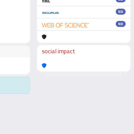
ND
ND
social impact