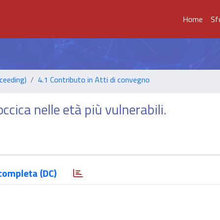
Home
Sf
ceeding)
4.1 Contributo in Atti di convegno
cica nelle età più vulnerabili.
completa (DC)