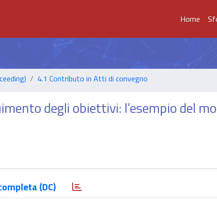
Home
Sf
ceeding)
4.1 Contributo in Atti di convegno
imento degli obiettivi: l’esempio del mor
completa (DC)