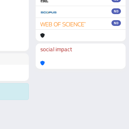
ND
ND
social impact