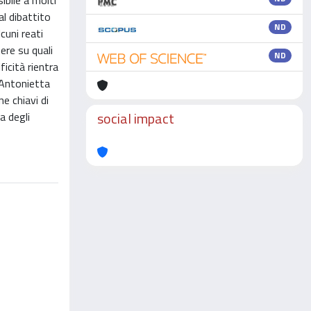
bile a molti
l dibattito
ND
lcuni reati
ere su quali
ND
ficità rientra
a Antonietta
e chiavi di
social impact
a degli