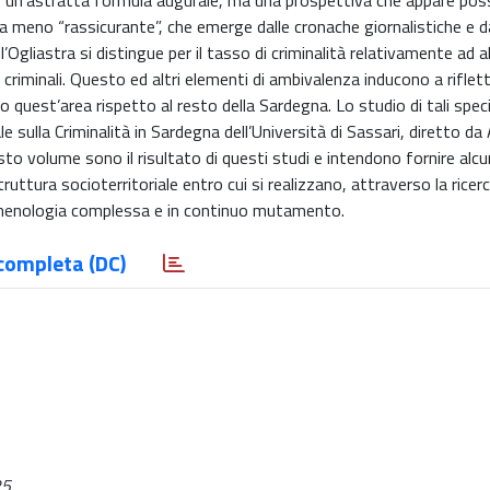
un’astratta formula augurale, ma una prospettiva che appare possi
 meno “rassicurante”, che emerge dalle cronache giornalistiche e da
 l’Ogliastra si distingue per il tasso di criminalità relativamente ad a
riminali. Questo ed altri elementi di ambivalenza inducono a riflett
ano quest’area rispetto al resto della Sardegna. Lo studio di tali speci
ale sulla Criminalità in Sardegna dell’Università di Sassari, diretto d
to volume sono il risultato di questi studi e intendono fornire alcun
ruttura socioterritoriale entro cui si realizzano, attraverso la ricerc
omenologia complessa e in continuo mutamento.
completa (DC)
25.