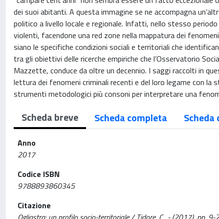
“campare cent’anni” non sembra essere un fatto eccezionale o 
dei suoi abitanti. A questa immagine se ne accompagna un’altra
politico a livello locale e regionale. Infatti, nello stesso periodo
violenti, facendone una red zone nella mappatura dei fenomeni c
siano le specifiche condizioni sociali e territoriali che identific
tra gli obiettivi delle ricerche empiriche che l’Osservatorio Soci
Mazzette, conduce da oltre un decennio. I saggi raccolti in ques
lettura dei fenomeni criminali recenti e del loro legame con la st
strumenti metodologici più consoni per interpretare una fen
Scheda breve
Scheda completa
Scheda 
Anno
2017
Codice ISBN
9788893860345
Citazione
Ogliastra: un profilo socio-territoriale / Tidore, C.. - (2017), pp. 9-