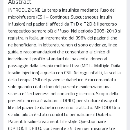
Abstract
INTRODUZIONE La terapia insulinica mediante l’uso del
microinfusore (CSII – Continous Subcutaneous Insulin
Infusion) nei pazienti affetti da T1D e T2D è il percorso
terapeutico sempre più diffuso. Nel periodo 2005-2013 si
registra in Italia un incremento del 396% dei pazienti che
ne beneficiano. In letteratura non ci sono evidenze, linee
guida o raccomandazioni che consentano al clinico di
individuare il profilo standard del paziente idoneo al
passaggio dalla terapia multiniettiva (MDI - Multiple Daily
Insulin Injection) a quella con CSII. Ad oggi infatti, la scelta
della terapia CSII nel paziente diabetico è raccomandata
solo quando i dati clinici del paziente evidenziano una
scarsa effectiveness nel controllo glicemico. Scopo della
presente ricerca è validare il DPILQ per studiare il way of
life del paziente diabetico insulino-trattato. METODI Uno
studio pilota è stato condotto per validare il Diabetic
Patient Insulin-treatment Lifestyle Questionnaire
(DPILQ). Il DPILQ, contenente 25 item per misurare tre