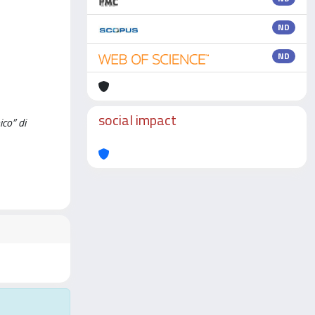
ND
ND
social impact
ico” di