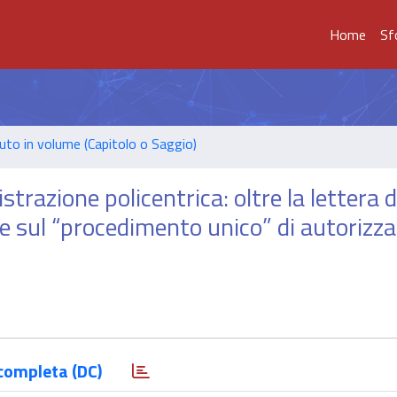
Home
Sf
uto in volume (Capitolo o Saggio)
trazione policentrica: oltre la lettera d
gge sul “procedimento unico” di autorizz
completa (DC)