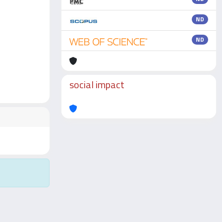
ND
ND
social impact