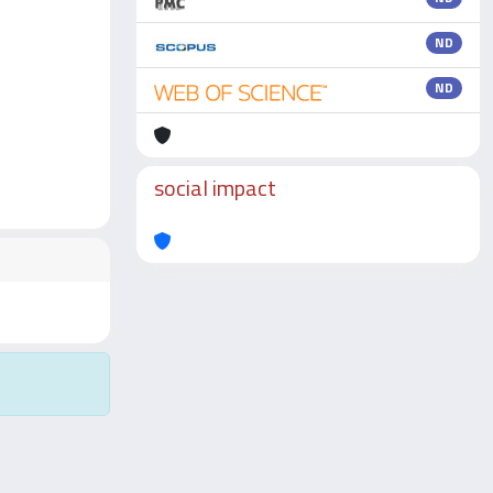
ND
ND
social impact