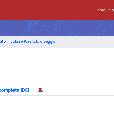
Home
Sf
uto in volume (Capitolo o Saggio)
completa (DC)