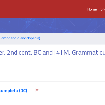
Home
Sf
n dizionario o enciclopedia)
er, 2nd cent. BC and [4] M. Grammatic
completa (DC)