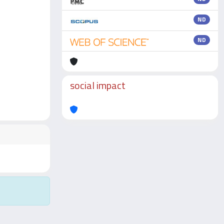
ND
ND
social impact