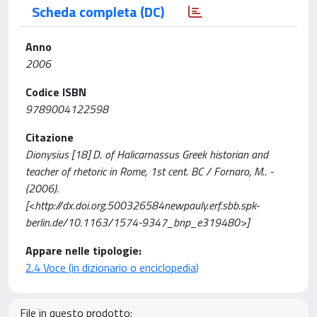
Scheda completa (DC)
Anno
2006
Codice ISBN
9789004122598
Citazione
Dionysius [18] D. of Halicarnassus Greek historian and
teacher of rhetoric in Rome, 1st cent. BC / Fornaro, M.. -
(2006).
[<http://dx.doi.org.500326584newpauly.erf.sbb.spk-
berlin.de/10.1163/1574-9347_bnp_e319480>]
Appare nelle tipologie:
2.4 Voce (in dizionario o enciclopedia)
File in questo prodotto: