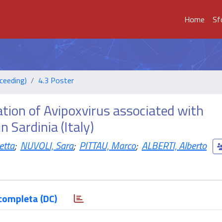
Home
Sf
ceeding)
4.3 Poster
ation of Avipoxvirus associated with
n Sardinia (Italy)
etta
;
NUVOLI, Sara
;
PITTAU, Marco
;
ALBERTI, Alberto
completa (DC)