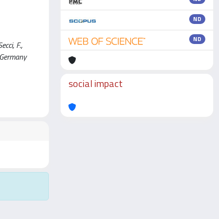
ND
ND
cci, F.,
, Germany
social impact