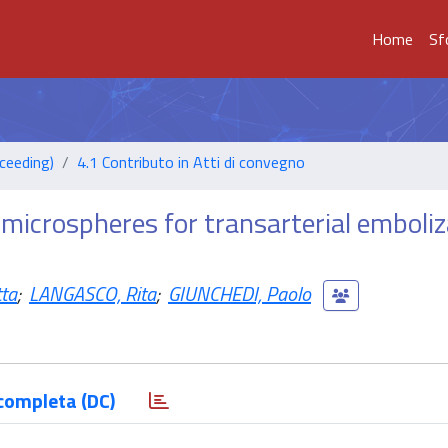
Home
Sf
ceeding)
4.1 Contributo in Atti di convegno
 microspheres for transarterial emboli
tta
;
LANGASCO, Rita
;
GIUNCHEDI, Paolo
completa (DC)