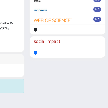
ND
ND
gasco, R.,
 2016).
social impact