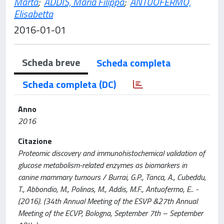
Marta
;
ADDIS, Maria Filippa
;
ANTUOFERMO,
Elisabetta
2016-01-01
Scheda breve
Scheda completa
Scheda completa (DC)
Anno
2016
Citazione
Proteomic discovery and immunohistochemical validation of
glucose metabolism-related enzymes as biomarkers in
canine mammary tumours / Burrai, G.P., Tanca, A., Cubeddu,
T., Abbondio, M., Polinas, M., Addis, M.F., Antuofermo, E.. -
(2016). (34th Annual Meeting of the ESVP &27th Annual
Meeting of the ECVP, Bologna, September 7th – September