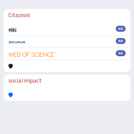
Citazioni
ND
ND
ND
social impact
Powered by
IRIS
-
about IRIS
-