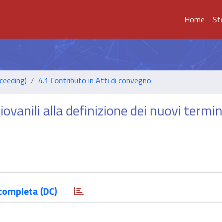
Home
Sf
ceeding)
4.1 Contributo in Atti di convegno
ovanili alla definizione dei nuovi termin
completa (DC)