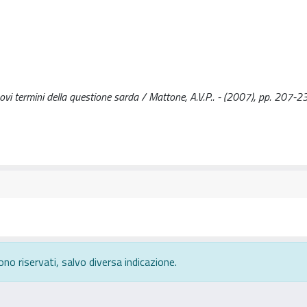
nuovi termini della questione sarda / Mattone, A.V.P.. - (2007), pp. 207-2
ono riservati, salvo diversa indicazione.