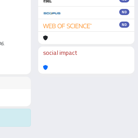
ND
ND
36.
social impact