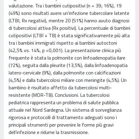
valutazione. Tra i bambini cutipositivi (n = 39; 16%), 19
(49%) sono risultati avere un'infezione tubercolare latente
(LTBI, Rx negativi), mentre 20 (51%) hanno avuto diagnosi
di tubercolosi attiva (Rx positivi). La percentuale di bambini
cutipositivi (LTBI + TB) è stata significativamente più alta
tra i bambini immigrati rispetto ai bambini autoctoni
(42,5% vs. 14%, p <0,001). La presentazione clinica più
frequente è stata la polmonite con linfoadenopatia ilare
(72%), seguita dalla pleurite (13,5%), dalla linfoadenopatia
latero-cervicale (9%), dalla polmonite con calcificazioni
(4,5%) e dalla tubercolosi miliare con meningite (4,5%). Un
bambino è risultato affetto da tubercolosi multi-
resistente (MDR-TB). Conclusioni. La tubercolosi
pediatrica rappresenta un problema di salute pubblica
attuale nel Nord Sardegna. Un sistema di sorveglianza
rigorosa e protocolli di trattamento adeguati sono i
principali strumenti per prevenire le forme più gravi
dell’infezione e ridurne la trasmissione.