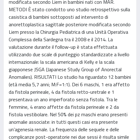
modificata secondo Liem in bambini nati con MAR.
METODI È stato condotto uno studio retrospettivo sulla
casistica di bambini sottoposti ad intervento di
anorettoplastica sagittale posteriore modificata secondo
Liem presso la Chirurgia Pediatrica di una Unità Operativa
Complessa della Sardegna tra il 2008 e il 2014. La
valutazione durante il follow-up è stata effettuata
utilizzando due scale di punteggio standardizzate a livello
internazionale: la scala americana di Kelly e la scala
giapponese JSGA (Japanese Study Group of Anorectal
Anomalies). RISULTATI Lo studio ha riguardato 12 bambini
(età media 5,7 anni; M:F=1:1). Dei 6 maschi, 1 era affetto
da fistola perineale, 4 da fistola retto-uretrale e 1
presentava un ano imperforato senza fistola. Tra le
femmine, 4 erano affette da fistola perineale e 2 da
fistola vestibolare. Nel 50% dei pz maschi erano presenti
anomalie associate: in tutti questi casi era presente
un’agenesia renale. La frequenza delle sequele e delle
complicanze post-operatorie nei due sessi è risulta simile