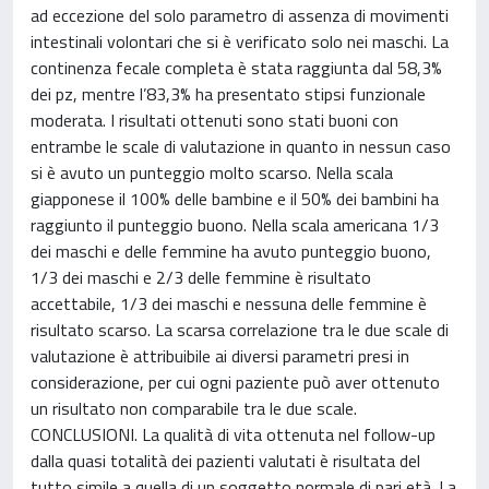
ad eccezione del solo parametro di assenza di movimenti
intestinali volontari che si è verificato solo nei maschi. La
continenza fecale completa è stata raggiunta dal 58,3%
dei pz, mentre l’83,3% ha presentato stipsi funzionale
moderata. I risultati ottenuti sono stati buoni con
entrambe le scale di valutazione in quanto in nessun caso
si è avuto un punteggio molto scarso. Nella scala
giapponese il 100% delle bambine e il 50% dei bambini ha
raggiunto il punteggio buono. Nella scala americana 1/3
dei maschi e delle femmine ha avuto punteggio buono,
1/3 dei maschi e 2/3 delle femmine è risultato
accettabile, 1/3 dei maschi e nessuna delle femmine è
risultato scarso. La scarsa correlazione tra le due scale di
valutazione è attribuibile ai diversi parametri presi in
considerazione, per cui ogni paziente può aver ottenuto
un risultato non comparabile tra le due scale.
CONCLUSIONI. La qualità di vita ottenuta nel follow-up
dalla quasi totalità dei pazienti valutati è risultata del
tutto simile a quella di un soggetto normale di pari età. La