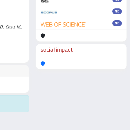
ND
ND
D., Casu, M.,
social impact