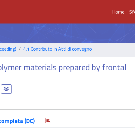
Home
Sf
ceeding)
4.1 Contributo in Atti di convegno
olymer materials prepared by frontal
completa (DC)