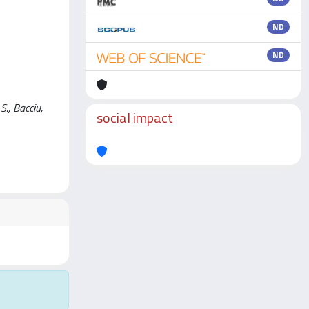
ND
ND
S., Bacciu,
social impact