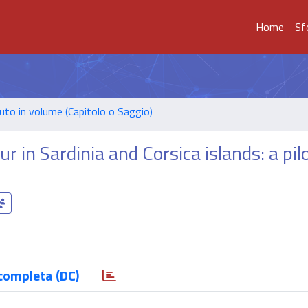
Home
Sf
uto in volume (Capitolo o Saggio)
r in Sardinia and Corsica islands: a pil
completa (DC)