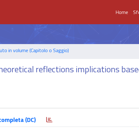
Home
Sf
uto in volume (Capitolo o Saggio)
eoretical reflections implications bas
s
completa (DC)