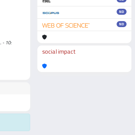
ND
ND
. - 10:
social impact