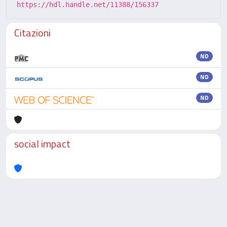
https://hdl.handle.net/11388/156337
Citazioni
ND
ND
ND
social impact
Powered by
IRIS
-
about IRIS
-