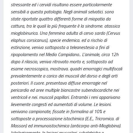
stressante ed i cervidi risultano essere particolarmente
sensibili a questa patologia. Negli animali selvatici. sono
state riportate quattro differenti forme di miopatia da
cattura, tra le quali la più frequente è la sindrome. atassica
mioglobinurica. Una femmina adulta di cervo sardo (Cervus
elaphus corsicanus), specie endemica. ed a rischio di
estinzione, veniva sottoposta a teleanestesia a fini di
ripopolamento nel Medio Campidano.. L’animale, circa 12h
dopo il rilascio, veniva ritrovato morto e, sottoposto ad
esame necroscopico, mostrava. quadri emorragici multifocali
prevalentemente a carico dei muscoli del dorso e degli arti
posteriori. Il cuore. presentava diffuse emorragie nel
pericardio ed aree multiple biancastre subendocardiche nei
ventricoli e nei. muscoli papillari. Entrambi i reni apparivano
lievemente congesti ed aumentati di volume. Le lesioni.
venivano campionate, fissate in formalina al 10% e
sottoposte a processazione istochimica (E.E., Tricromica. di
Masson) ed immunoistochimica (anticorpo anti-Mioglobina).
Istologicamente, le lesioni muscolari. scheletriche e