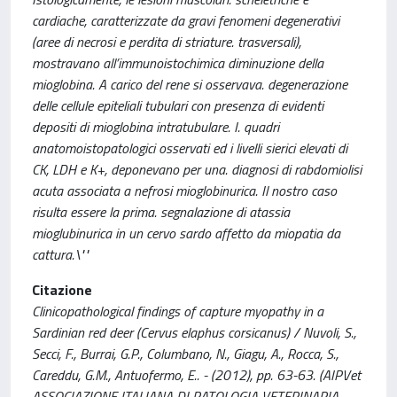
cardiache, caratterizzate da gravi fenomeni degenerativi
(aree di necrosi e perdita di striature. trasversali),
mostravano all’immunoistochimica diminuzione della
mioglobina. A carico del rene si osservava. degenerazione
delle cellule epiteliali tubulari con presenza di evidenti
depositi di mioglobina intratubulare. I. quadri
anatomoistopatologici osservati ed i livelli sierici elevati di
CK, LDH e K+, deponevano per una. diagnosi di rabdomiolisi
acuta associata a nefrosi mioglobinurica. Il nostro caso
risulta essere la prima. segnalazione di atassia
mioglubinurica in un cervo sardo affetto da miopatia da
cattura.\""
Citazione
Clinicopathological findings of capture myopathy in a
Sardinian red deer (Cervus elaphus corsicanus) / Nuvoli, S.,
Secci, F., Burrai, G.P., Columbano, N., Giagu, A., Rocca, S.,
Careddu, G.M., Antuofermo, E.. - (2012), pp. 63-63. (AIPVet
ASSOCIAZIONE ITALIANA DI PATOLOGIA VETERINARIA