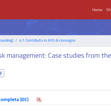
Home
Sf
ceeding)
4.1 Contributo in Atti di convegno
 risk management: Case studies from th
completa (DC)