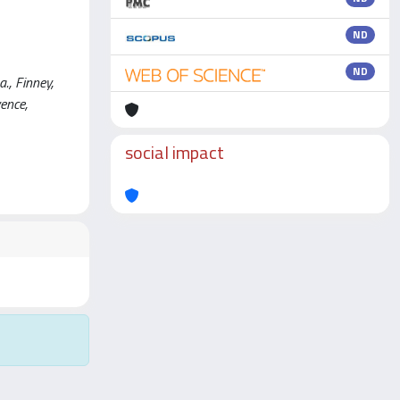
ND
ND
., Finney,
vence,
social impact