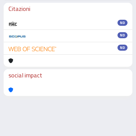
Citazioni
ND
ND
ND
social impact
Powered by
IRIS
-
about IRIS
-
Utilizzo dei cookie
-
Privacy
Copyright © 2026