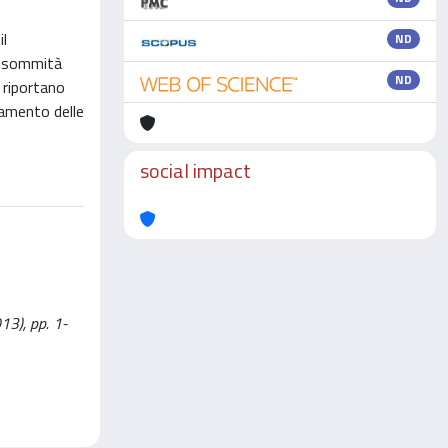
il
ND
in sommità
ND
 riportano
oramento delle
social impact
013), pp. 1-