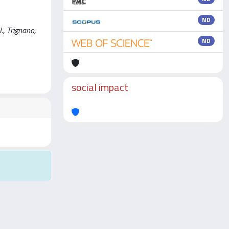
ND
I., Trignano,
ND
social impact