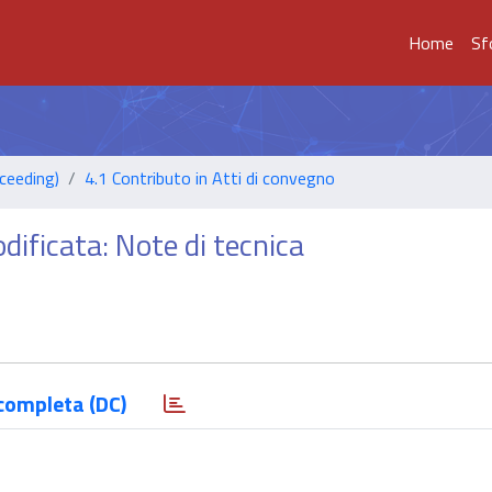
Home
Sf
ceeding)
4.1 Contributo in Atti di convegno
dificata: Note di tecnica
completa (DC)