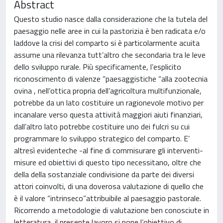
Abstract
Questo studio nasce dalla considerazione che la tutela del
paesaggio nelle aree in cui la pastorizia è ben radicata e/o
laddove la crisi del comparto si è particolarmente acuita
assume una rilevanza tutt’altro che secondaria tra le leve
dello sviluppo rurale. Più specificamente, l’esplicito
riconoscimento di valenze “paesaggistiche “alla zootecnia
ovina , nell’ottica propria dell’agricoltura multifunzionale,
potrebbe da un lato costituire un ragionevole motivo per
incanalare verso questa attività maggiori aiuti finanziari,
dall’altro lato potrebbe costituire uno dei fulcri su cui
programmare lo sviluppo strategico del comparto. E’
altresì evidenteche -al fine di commisurare gli interventi-
misure ed obiettivi di questo tipo necessitano, oltre che
della della sostanziale condivisione da parte dei diversi
attori coinvolti, di una doverosa valutazione di quello che
è il valore “intrinseco”attribuibile al paesaggio pastorale.
Ricorrendo a metodologie di valutazione ben conosciute in
letteratura, il presente lavoro si pone l’obiettivo di