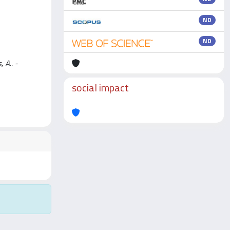
ND
ND
 A.. -
social impact