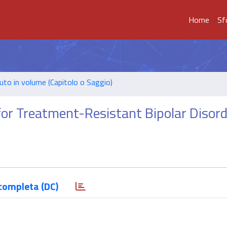
Home
Sf
uto in volume (Capitolo o Saggio)
or Treatment-Resistant Bipolar Disord
completa (DC)