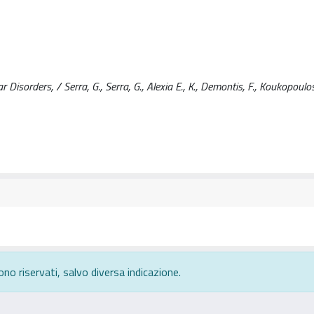
sorders, / Serra, G., Serra, G., Alexia E., K., Demontis, F., Koukopoulos,
ono riservati, salvo diversa indicazione.