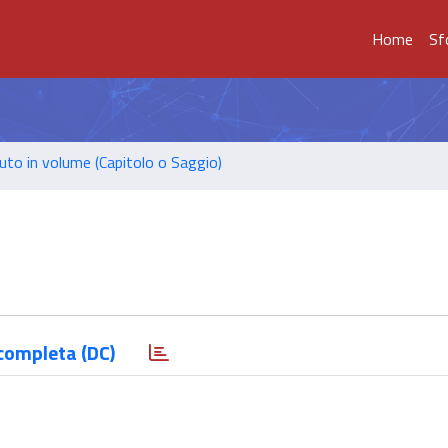
Home
Sf
uto in volume (Capitolo o Saggio)
completa (DC)