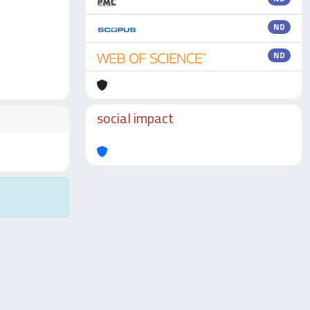
ND
ND
social impact