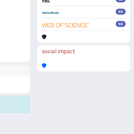
ND
ND
social impact