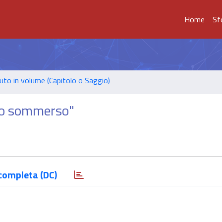
Home
Sf
uto in volume (Capitolo o Saggio)
oro sommerso"
completa (DC)