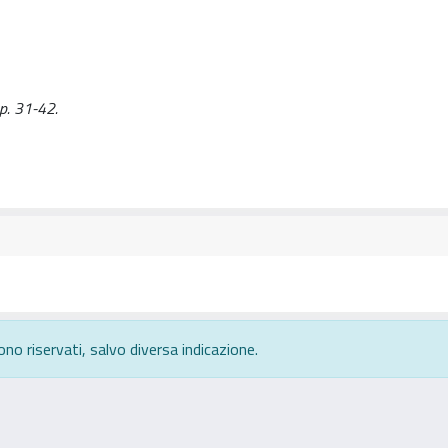
pp. 31-42.
ono riservati, salvo diversa indicazione.