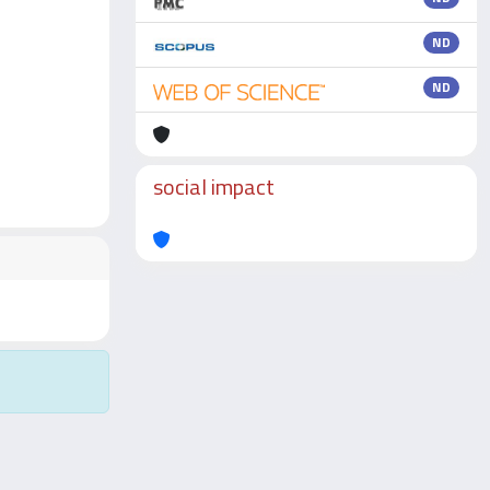
ND
ND
social impact