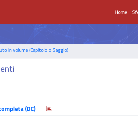
Home
Sf
uto in volume (Capitolo o Saggio)
denti
completa (DC)