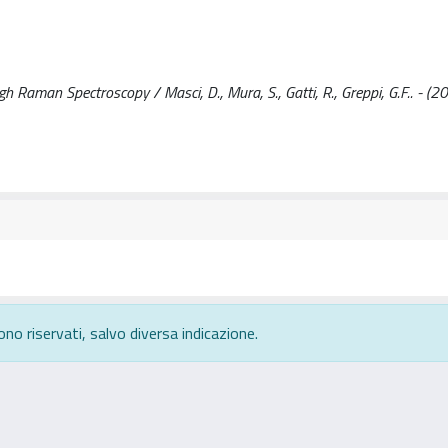
gh Raman Spectroscopy / Masci, D., Mura, S., Gatti, R., Greppi, G.F.. - (2
ono riservati, salvo diversa indicazione.