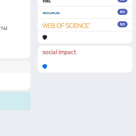
ND
ND
014).
social impact