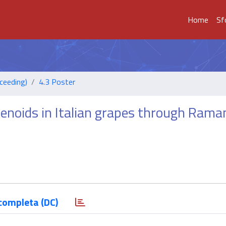
Home
Sf
ceeding)
4.3 Poster
otenoids in Italian grapes through Rama
completa (DC)