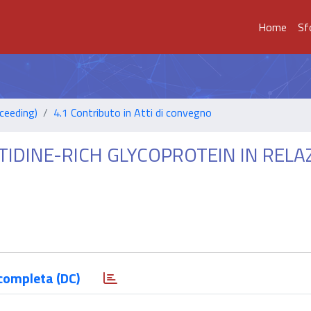
Home
Sf
ceeding)
4.1 Contributo in Atti di convegno
TIDINE-RICH GLYCOPROTEIN IN RELA
completa (DC)