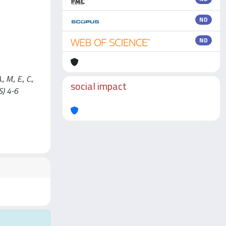
ND
ND
M., E., C.,
social impact
S) 4-6