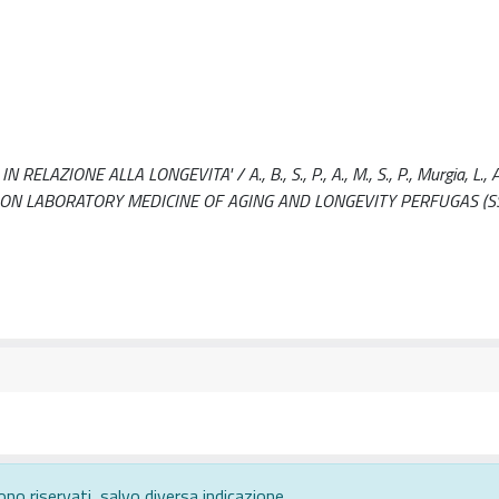
ONE ALLA LONGEVITA' / A., B., S., P., A., M., S., P., Murgia, L., A., 
ONGRESS ON LABORATORY MEDICINE OF AGING AND LONGEVITY PERFUGAS (S
ono riservati, salvo diversa indicazione.