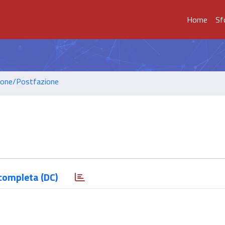
Home
Sf
ione/Postfazione
completa (DC)