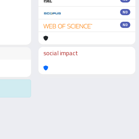
ND
ND
social impact