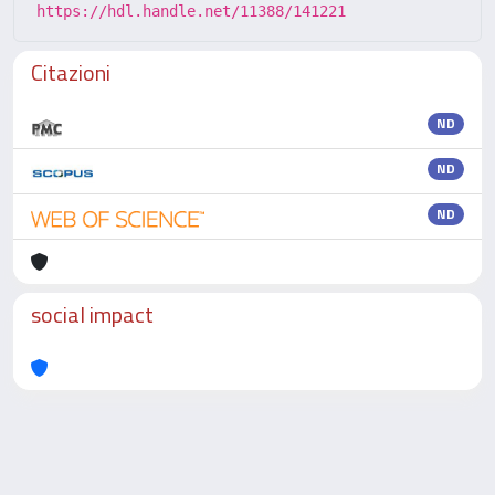
https://hdl.handle.net/11388/141221
Citazioni
ND
ND
ND
social impact
Powered by
IRIS
-
about IRIS
-