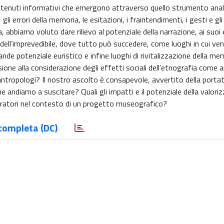
contenuti informativi che emergono attraverso quello strumento anal
li errori della memoria, le esitazioni, i fraintendimenti, i gesti e gli
a, abbiamo voluto dare rilievo al potenziale della narrazione, ai suoi 
i dell’imprevedibile, dove tutto può succedere, come luoghi in cui 
ande potenziale euristico e infine luoghi di rivitalizzazione della mem
ione alla considerazione degli effetti sociali dell’etnografia come a
antropologi? Il nostro ascolto è consapevole, avvertito della portat
e andiamo a suscitare? Quali gli impatti e il potenziale della valoriz
arratori nel contesto di un progetto museografico?
completa (DC)