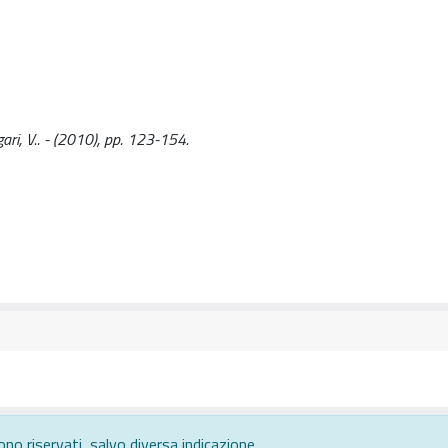
ingari, V.. - (2010), pp. 123-154.
ono riservati, salvo diversa indicazione.