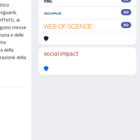
itico
 sguardi,
ND
effetti, ai
ND
vengono messe
oria e delle
rte
a della
social impact
zazione della