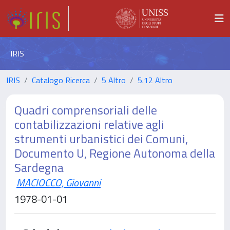
IRIS
IRIS
Catalogo Ricerca
5 Altro
5.12 Altro
Quadri comprensoriali delle
contabilizzazioni relative agli
strumenti urbanistici dei Comuni,
Documento U, Regione Autonoma della
Sardegna
MACIOCCO, Giovanni
1978-01-01