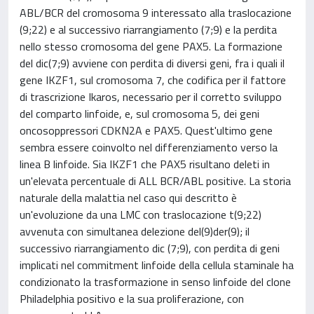
ABL/BCR del cromosoma 9 interessato alla traslocazione
(9;22) e al successivo riarrangiamento (7;9) e la perdita
nello stesso cromosoma del gene PAX5. La formazione
del dic(7;9) avviene con perdita di diversi geni, fra i quali il
gene IKZF1, sul cromosoma 7, che codifica per il fattore
di trascrizione Ikaros, necessario per il corretto sviluppo
del comparto linfoide, e, sul cromosoma 5, dei geni
oncosoppressori CDKN2A e PAX5. Quest'ultimo gene
sembra essere coinvolto nel differenziamento verso la
linea B linfoide. Sia IKZF1 che PAX5 risultano deleti in
un'elevata percentuale di ALL BCR/ABL positive. La storia
naturale della malattia nel caso qui descritto è
un'evoluzione da una LMC con traslocazione t(9;22)
avvenuta con simultanea delezione del(9)der(9); il
successivo riarrangiamento dic (7;9), con perdita di geni
implicati nel commitment linfoide della cellula staminale ha
condizionato la trasformazione in senso linfoide del clone
Philadelphia positivo e la sua proliferazione, con