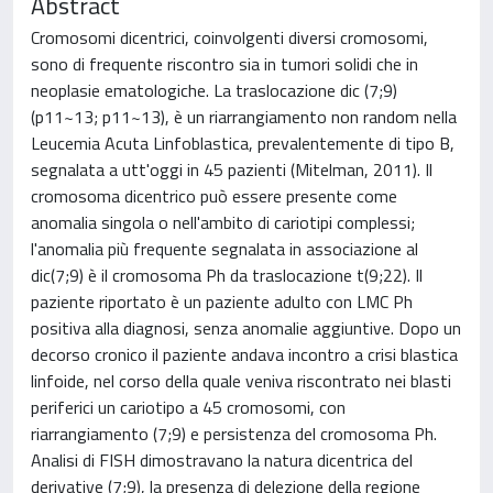
Abstract
Cromosomi dicentrici, coinvolgenti diversi cromosomi,
sono di frequente riscontro sia in tumori solidi che in
neoplasie ematologiche. La traslocazione dic (7;9)
(p11~13; p11~13), è un riarrangiamento non random nella
Leucemia Acuta Linfoblastica, prevalentemente di tipo B,
segnalata a utt'oggi in 45 pazienti (Mitelman, 2011). Il
cromosoma dicentrico può essere presente come
anomalia singola o nell'ambito di cariotipi complessi;
l'anomalia più frequente segnalata in associazione al
dic(7;9) è il cromosoma Ph da traslocazione t(9;22). Il
paziente riportato è un paziente adulto con LMC Ph
positiva alla diagnosi, senza anomalie aggiuntive. Dopo un
decorso cronico il paziente andava incontro a crisi blastica
linfoide, nel corso della quale veniva riscontrato nei blasti
periferici un cariotipo a 45 cromosomi, con
riarrangiamento (7;9) e persistenza del cromosoma Ph.
Analisi di FISH dimostravano la natura dicentrica del
derivative (7;9), la presenza di delezione della regione