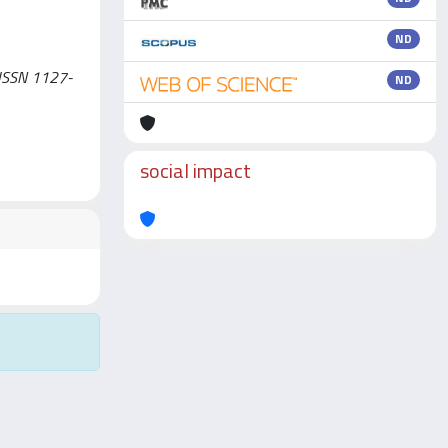
ND
- ISSN 1127-
ND
social impact