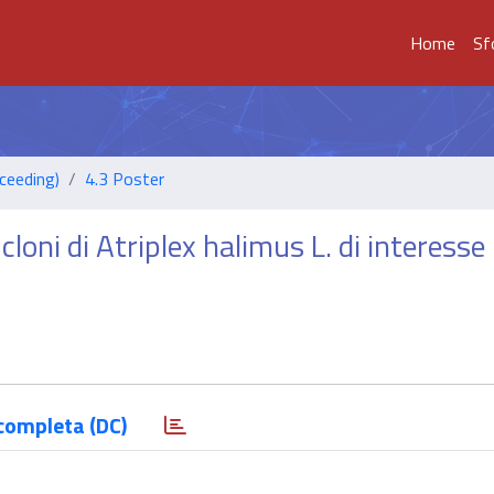
Home
Sf
ceeding)
4.3 Poster
 cloni di Atriplex halimus L. di interesse
completa (DC)