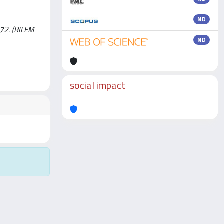
ND
272. (RILEM
ND
social impact