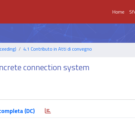
Home
Sf
ceeding)
4.1 Contributo in Atti di convegno
oncrete connection system
completa (DC)