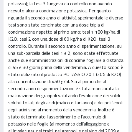
potassio); la tesi 3 fungeva da controllo non avendo
ricevuto alcuna concimazione potassica. Per quanto
riguarda il secondo anno di attività sperimentale le diverse
tesi sono state concimate con una dose tripla di
concimazione rispetto al primo anno: tesi 1 180 kg/ha di
K2O; tesi 2 con una dose di 60 kg/ha di K2O; tesi 3
controllo. Durante il secondo anno di sperimentazione, su
una sub-parcella delle tesi 1 e 2, sono state effettuate
anche due somministrazioni di concime fogliare a distanza
di 45 e 30 giorni prima della vendemmia. A questo scopo è
stato utilizzato il prodotto POTASSIO 20 L (20% di K2O)
alla concentrazione di 450 g/hl. Sia al primo che al
secondo anno di sperimentazione è stata monitorata la
maturazione dei grappoli valutando l'evoluzione dei solidi
solubili totali, degli acidi (malico e tartarico) e dei polifenoli
degli acini sino al momento della vendemmia. Inoltre è
stato determinato l'assorbimento e l'accumulo di
potassio nelle foglie (al momento dell’allegagione e
all’invaiatura), nei tralci, nei grappoli e nel vino del 2009 e