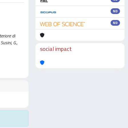
ND
ND
eriore di
Susini, G.,
social impact