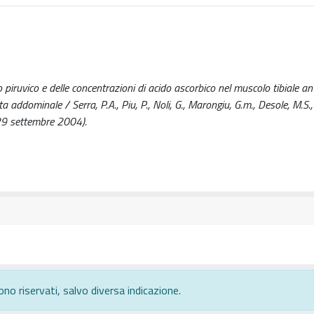
 piruvico e delle concentrazioni di acido ascorbico nel muscolo tibiale ant
 addominale / Serra, P.A., Piu, P., Noli, G., Marongiu, G.m., Desole, M.S., 
-29 settembre 2004).
ono riservati, salvo diversa indicazione.