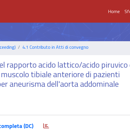
Home
Sf
ceeding)
4.1 Contributo in Atti di convegno
l rapporto acido lattico/acido piruvico 
 muscolo tibiale anteriore di pazienti
 per aneurisma dell'aorta addominale
completa (DC)